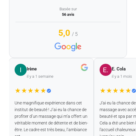
Basée sur
56 avis
5,0
/ 5
Irène
E. Cola
il y a 1 semaine
il y a 1 mois
★
★
★
★
★
★
★
★
★
★
Une magnifique expérience dans cet
J'ai eu la chance de m
institut de beauté ! J’ai eu la chance de
massage avec accès 
profiter d’un massage qui m’a offert un
beauté et spa par mo
véritable moment de détente et de bien-
Cela a été une bien b
être. Le cadre est très beau, l’ambiance
l'accueil chaleureux e