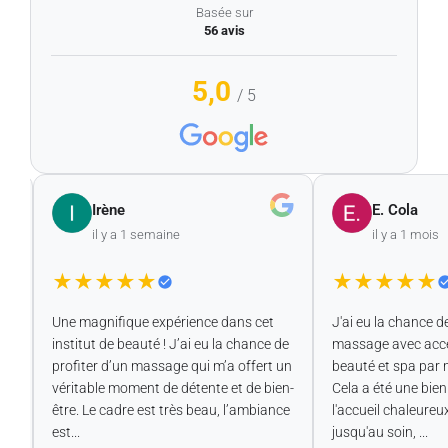
Basée sur
56 avis
5,0
/ 5
Irène
E. Cola
il y a 1 semaine
il y a 1 mois
★
★
★
★
★
★
★
★
★
★
Une magnifique expérience dans cet
J'ai eu la chance de 
institut de beauté ! J’ai eu la chance de
massage avec accès
profiter d’un massage qui m’a offert un
beauté et spa par m
véritable moment de détente et de bien-
Cela a été une bien 
être. Le cadre est très beau, l’ambiance
l'accueil chaleureux
est...
jusqu'au soin, ...