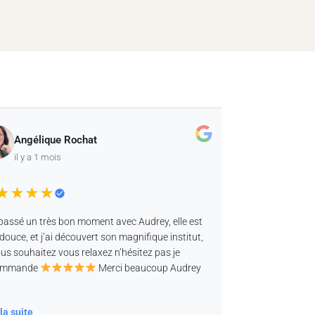
Angélique Rochat
Stephani
il y a 1 mois
il y a 1 moi
★
★
★
★
★
★
★
★
assé un très bon moment avec Audrey, elle est
Nous avons passé
uce, et j’ai découvert son magnifique institut,
et son équipe, spa 
 souhaitez vous relaxez n’hésitez pas je
décoration soignée
mande
Merci beaucoup Audrey
on sent le profess
 suite
Lire la suite