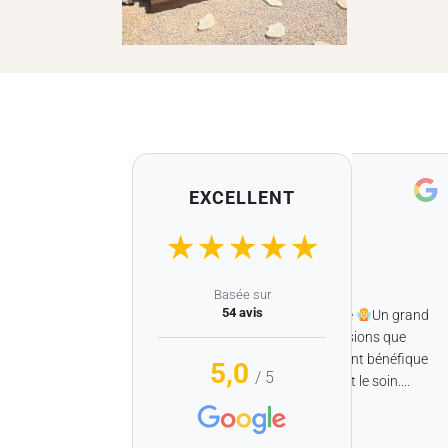
EXCELLENT
Christelle Fabre
il y a 1 mois
★
★
★
★
★
★
★
★
★
★
Basée sur
54 avis
Le salon d’Audrey est vraiment magique
Un grand
Merci à Lola pour m’avoir enlevé les tensions que
j’avais dans le dos . Un massage vraiment bénéfique
5,0
/ 5
. J’ai adoré aussi l’accès au spa avant le soin....
Lire la suite