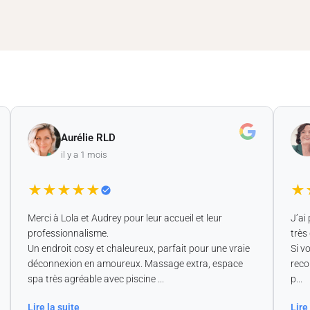
Aurélie RLD
il y a 1 mois
★
★
★
★
★
★
★
Merci à Lola et Audrey pour leur accueil et leur
J’ai p
professionnalisme.
très do
Un endroit cosy et chaleureux, parfait pour une vraie
Si vous
déconnexion en amoureux. Massage extra, espace
recom
spa très agréable avec piscine ...
p...
Lire la suite
Lire la