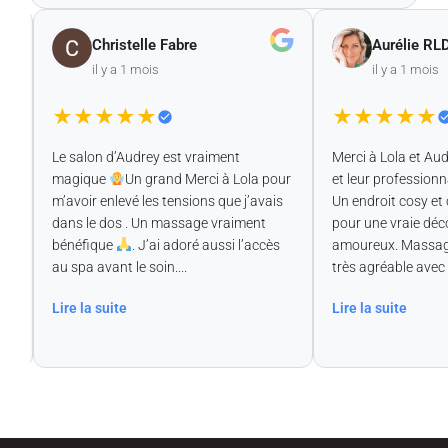
Christelle Fabre
Aurélie RLD
il y a 1 mois
il y a 1 mois
★
★
★
★
★
★
★
★
★
★
Le salon d’Audrey est vraiment
Merci à Lola et Audr
magique
Un grand Merci à Lola pour
et leur professionna
!
m’avoir enlevé les tensions que j’avais
Un endroit cosy et c
e
dans le dos . Un massage vraiment
pour une vraie déc
bénéfique
. J’ai adoré aussi l’accès
amoureux. Massage 
au spa avant le soin....
très agréable avec pi
Lire la suite
Lire la suite