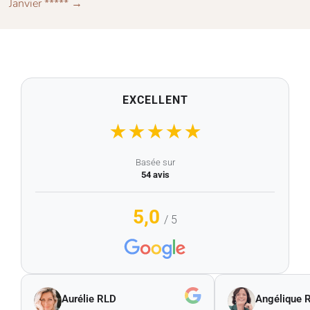
Janvier *****
→
EXCELLENT
★
★
★
★
★
Basée sur
54 avis
5,0
/ 5
Aurélie RLD
Angélique R