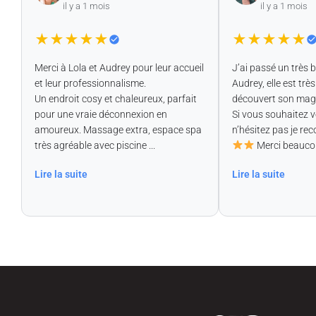
il y a 1 mois
il y a 1 mois
★
★
★
★
★
★
★
★
★
★
Merci à Lola et Audrey pour leur accueil
J’ai passé un très 
r
et leur professionnalisme.
Audrey, elle est très 
Un endroit cosy et chaleureux, parfait
découvert son magnif
pour une vraie déconnexion en
Si vous souhaitez v
amoureux. Massage extra, espace spa
n’hésitez pas je r
très agréable avec piscine ...
Merci beaucoup
Lire la suite
Lire la suite