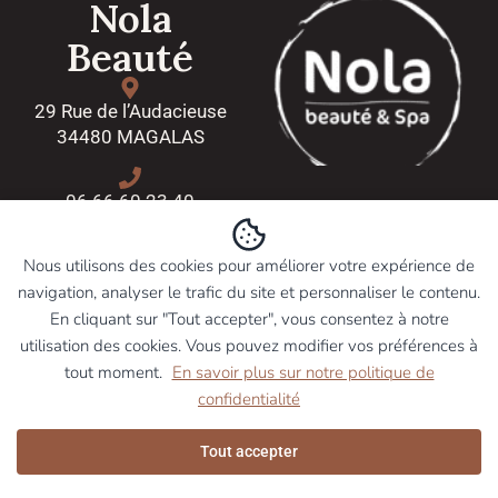
Nola
Beauté
29 Rue de l’Audacieuse
34480 MAGALAS
06 66 60 23 40
Sur rendez-vous :
Nous utilisons des cookies pour améliorer votre expérience de
navigation, analyser le trafic du site et personnaliser le contenu.
Dimanche et lundi de 10h00
En cliquant sur "Tout accepter", vous consentez à notre
à 16h00
utilisation des cookies. Vous pouvez modifier vos préférences à
Jeudi et vendredi de 10h00 à
tout moment.
En savoir plus sur notre politique de
18h00
confidentialité
Samedi de 10h00 à 19h00
Tout accepter